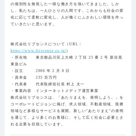
の個別性を無視した一様な働き方を強いてきました。しか
し、私たちは、一人ひとりの人間です。これからも社会の変
化に応じて柔軟に変化し、人が働くにふさわしい環境を作っ
ていきたいと思います。
株式会社リブセンスについて（URL：
https://www.livesense.co.jp/
）
・所在地 東京都品川区上大崎 2 丁目 25 番 2 号 新目黒
東急ビル
・設立 2006 年 2 月 8 日
・資本金 235 百万円
・代表者 代表取締役社長 村上 太一
・事業内容 インターネットメディア運営事業
株式会社リブセンスは、「あたりまえを、発明しよう。」を
コーポレートビジョンに掲げ、求人領域、不動産領域、医療
領域など多様なサービスを展開。新しい“あたりまえ”の発明
を通じて、より多くのお客様に、そして広く社会に必要とさ
れる企業を目指しています。