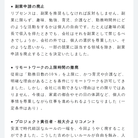
● 副業申請の廃止
リブセンスは、副業を推奨もしなければ反対もしません。副
業に限らず、趣味、勉強、育児、介護など、勤務時間外にど
のような活動をするかは個人の自由です。たとえば趣味の延
長で収入を得たときでも、会社はそれを副業として禁じるべ
きでしょうか。会社の外では、個人の選択を尊重したい。そ
のような思いから、一部の競業に該当する領域を除き、副業
申請を廃止することを決定いたしました。
● リモートワークの上限時間の撤廃
従前は「勤務日数の10％」を上限に、かつ育児や介護など、
明確な理由があることを条件にリモートワークを許可してき
ました。しかし、会社に出勤できない理由はその限りではあ
りません。今後は、家庭の都合やその日の体調など、個人の
事情を尊重しながら仕事を進められるようになりました（一
定条件はあり）。
● プロジェクト責任者・桂大介よりコメント
安直で時代錯誤なルールの一端を、今回ようやく廃すること
ができました。こうした古めかしいルールが自由を蝕み、人