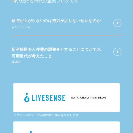
問い続ける時代の企業ブログです
給与が​上がらないのは​努力が​足りないせいなのか
ニシブマリエ
新卒採用を​人件費の​調整弁と​する​ことに​ついて​氷
河期世代が​考えた​こと
楠本匠
リブセンスのデータ活用の取り組みを発信します