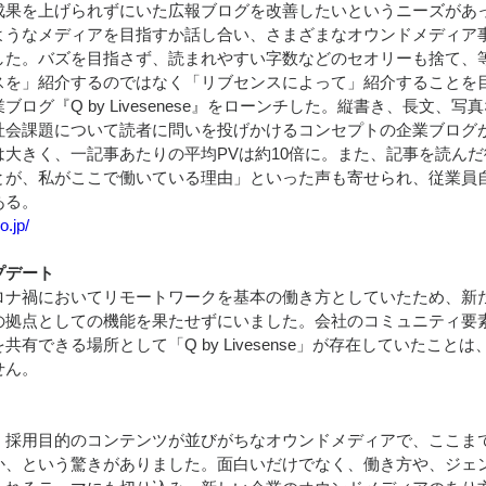
成果を上げられずにいた広報ブログを改善したいというニーズがあ
うなメディアを目指すか話し合い、さまざまなオウンドメディア
した。バズを目指さず、読まれやすい字数などのセオリーも捨て、
を」紹介するのではなく「リブセンスによって」紹介することを目指
ログ『Q by Livesenese』をローンチした。縦書き、長文、
社会課題について読者に問いを投げかけるコンセプトの企業ブログ
大きく、一記事あたりの平均PVは約10倍に。また、記事を読んだ
とが、私がここで働いている理由」といった声も寄せられ、従業員
ある。
o.jp/
プデート
ナ禍においてリモートワークを基本の働き方としていたため、新
の拠点としての機能を果たせずにいました。会社のコミュニティ要
有できる場所として「Q by Livesense」が存在していたこと
せん。
採用目的のコンテンツが並びがちなオウンドメディアで、ここま
か、という驚きがありました。面白いだけでなく、働き方や、ジェ