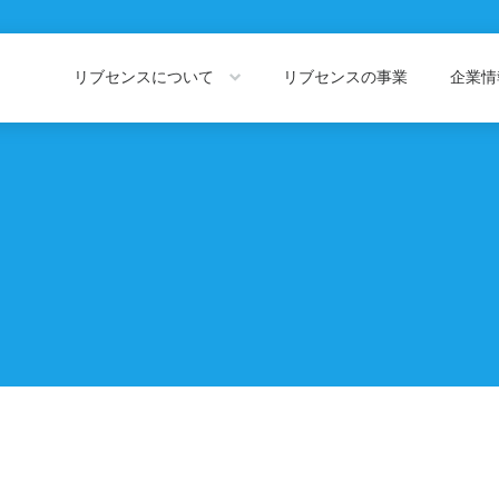
リブセンスについて
リブセンスの事業
企業
About LIVESENSE
Company Information
リブセンスについて
企業情報トッ
会社概要
役員紹介
私たちの価値観
代表あいさつ