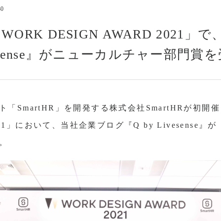
30
コンプライアンス
情報セキュリティ基本方
「WORK DESIGN AWARD 2021
アルムナイの方はこちら
ivesense』がニューカルチャー部門賞
「SmartHR」を開発する株式会社SmartHRが初開
2021」において、当社企業ブログ『Q by Livesens
。