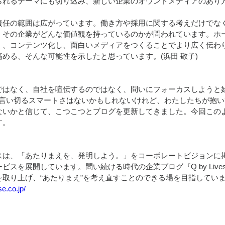
られるテーマにも切り込み、新しい企業のオウンドメディアのあり
任の範囲は広がっています。働き方や採用に関する考えだけでな
、その企業がどんな価値観を持っているのかが問われています。ホ
く、コンテンツ化し、面白いメディアをつくることでより広く伝わ
める、そんな可能性を示したと思っています。(浜田 敬子)
はなく、自社を喧伝するのではなく、問いにフォーカスしようと始ま
。物事を言い切るスマートさはないかもしれないけれど、わたしたちが抱
ないかと信じて、こつこつとブログを更新してきました。今回この
す。
は、「あたりまえを、発明しよう。」をコーポレートビジョンに
スを展開しています。問い続ける時代の企業ブログ『Q by Lives
を取り上げ、“あたりまえ”を考え直すことのできる場を目指してい
e.co.jp/