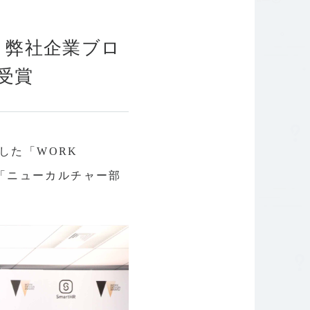
針
コーポレートガバナンス
」で、弊社企業ブロ
を受賞
催した「WORK
e』が「ニューカルチャー部