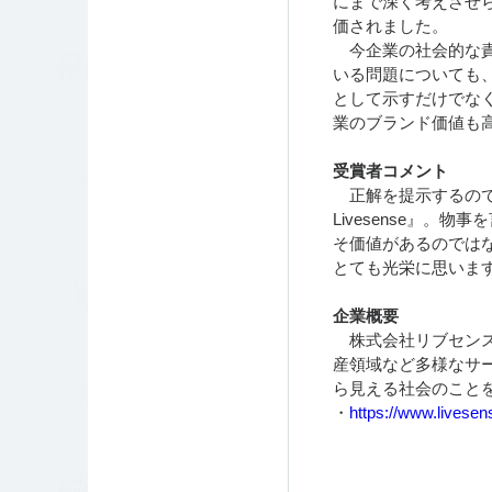
にまで深く考えさせ
価されました。
今企業の社会的な責
いる問題についても
として示すだけでな
業のブランド価値も高
受賞者コメント
正解を提示するので
Livesense』
そ価値があるのでは
とても光栄に思いま
企業概要
株式会社リブセンス
産領域など多様なサービ
ら見える社会のこと
・
https://www.livesens