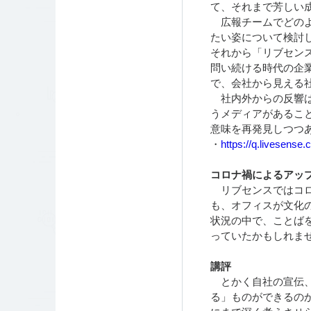
て、それまで芳しい
広報チームでどのよ
たい姿について検討
それから「リブセンス
問い続ける時代の企業ブ
で、会社から見える
社内外からの反響は
うメディアがあるこ
意味を再発見しつつ
・
https://q.livesense.c
コロナ禍によるアッ
リブセンスではコロ
も、オフィスが文化
状況の中で、ことばを共
っていたかもしれま
講評
とかく自社の宣伝、
る」ものができるの