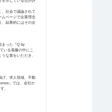
方を示している点が評
く、社会で議論されて
ームページで企業理念
り、結果的にはその企
った『Q by
いている葛藤の中にこ
ような賞をいただき、
掲げ、求人領域、不動
ense』では、会社か
ます。