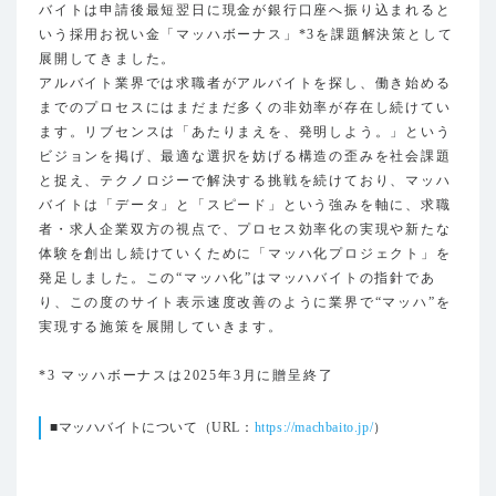
バイトは申請後最短翌日に現金が銀行口座へ振り込まれると
いう採用お祝い金「マッハボーナス」*3を課題解決策として
展開してきました。
アルバイト業界では求職者がアルバイトを探し、働き始める
までのプロセスにはまだまだ多くの非効率が存在し続けてい
ます。リブセンスは「あたりまえを、発明しよう。」という
ビジョンを掲げ、最適な選択を妨げる構造の歪みを社会課題
と捉え、テクノロジーで解決する挑戦を続けており、マッハ
バイトは「データ」と「スピード」という強みを軸に、求職
者・求人企業双方の視点で、プロセス効率化の実現や新たな
体験を創出し続けていくために「マッハ化プロジェクト」を
発足しました。この“マッハ化”はマッハバイトの指針であ
り、この度のサイト表示速度改善のように業界で“マッハ”を
実現する施策を展開していきます。
*3 マッハボーナスは2025年3月に贈呈終了
■マッハバイトについて（URL：
https://machbaito.jp/
）