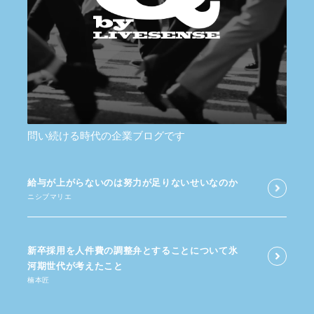
問い続ける時代の企業ブログです
給与が​上がらないのは​努力が​足りないせいなのか
ニシブマリエ
新卒採用を​人件費の​調整弁と​する​ことに​ついて​氷
河期世代が​考えた​こと
楠本匠