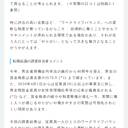
て異なることが考えられます。（※実際の口コミは別紙2-1
参照）
特に評点の高い企業ほど、「ワークライフバランス」への柔
軟な制度が整っているからこそ 、自律的に働くことやセルフ
マネジメントが求められる環境である場合があり、それが合
う人にとっては「やりがい」となって大きな魅力となること
がうかがえます。
転職会議の調査担当者コメント
今年、男女雇用機会均等法の施行から40周年を迎え、男女の
賃金格差は過去最小の76.6 (*1) まで縮まっています。ま
た、2026年4月1日からは従業員101人以上の事業主に対し、
男女間賃金差異や女性管理職比率等の公表が義務化される
(*2) など、賃金格差の縮小や制度整備が進む一方、実際に働
く人々が感じるやりがいや働きやすさの実態は可視化されに
くい現状があります。
今回の調査結果は、従業員一人ひとりのワークライフバラン
スとやりがいの満足度が、性別という属性に加えて、個々の