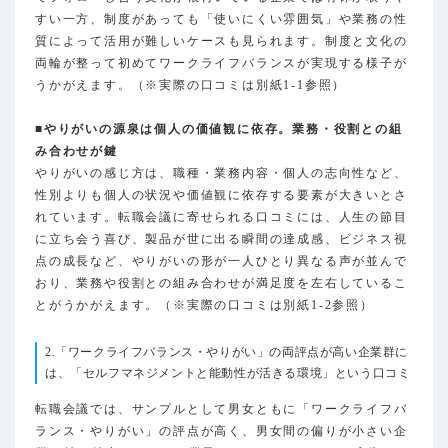
すい一方、制度があっても「使いにくい雰囲気」や業務の性
質によって活用が難しいケースも見られます。制度と文化の
両輪が整って初めてワークライフバランスが実現する様子が
うかがえます。（※実際の口コミは別紙1-1参照）
■やりがいの源泉は個人の価値観に依存。業務・役割との組
み合わせが鍵
やりがいの感じ方は、職種・業務内容・個人の志向性など、
性別よりも個人の状況や価値観に依存する要素が大きいとさ
れています。転職会議に寄せられる口コミには、人生の節目
に立ち会う喜び、製品が世に出る瞬間の達成感、ビジネス視
点の成長など、やりがいの形が一人ひとり異なる声が並んで
おり、業務や役割との組み合わせが満足度を左右しているこ
とがうかがえます。（※実際の口コミは別紙1-2参照）
2.「ワークライフバランス・やりがい」の両評点が高い企業群に
は、「セルフマネジメントと能動性が活きる環境」という口コミ
転職会議では、サンプルとして男女ともに「ワークライフバ
ランス・やりがい」の評点が高く、男女間の偏りが小さい企