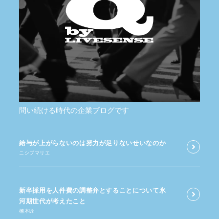
問い続ける時代の企業ブログです
給与が​上がらないのは​努力が​足りないせいなのか
ニシブマリエ
新卒採用を​人件費の​調整弁と​する​ことに​ついて​氷
河期世代が​考えた​こと
楠本匠