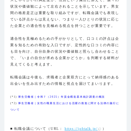
状況や価値観によって左右されることを示しています。男女
間の格差是正は重要な取り組みですが、転職会議でも表現し
ている評点からは見えない、つまり一人ひとりの状況に応じ
た企業との適合性を見極める視点を持つことが重要です。
適合性を見極めるための手がかりとして、口コミの評点は企
業を知るための有効な入口ですが、定性的な口コミの内容に
も目を向け、自分自身の状況や価値観と照らし合わせること
で、「いまの自分が求める企業かどうか」を判断する材料が
見えてくると考えます。
転職会議は今後も、求職者と企業双方にとって納得感のある
出会いを生み出すための情報と視点を届けてまいります。
(*1)
厚生労働省｜令和７（2025）年賃金構造基本統計調査の概況
(*2)
厚生労働省｜女性の職業生活における活躍の推進に関する法律の施行に
ついて
■ 転職会議について（URL：
https://jobtalk.jp/
）