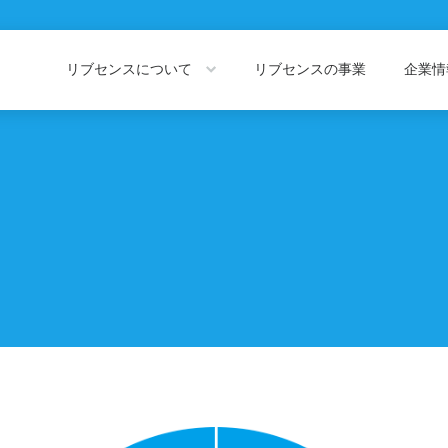
リブセンスについて
リブセンスの事業
企業
About LIVESENSE
Company Information
リブセンスについて
企業情報トッ
会社概要
役員紹介
私たちの価値観
代表あいさつ