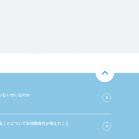
足りないせいなのか
る​ことに​ついて​氷河期世代が​考えた​こと