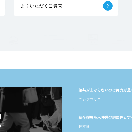
よくいただくご質問
給与が​上がらないのは​努力が​
ニシブマリエ
新卒採用を​人件費の​調整弁と​す
楠本匠