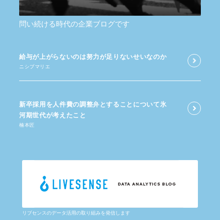
問い続ける時代の企業ブログです
給与が​上がらないのは​努力が​足りないせいなのか
ニシブマリエ
新卒採用を​人件費の​調整弁と​する​ことに​ついて​氷
河期世代が​考えた​こと
楠本匠
リブセンスのデータ活用の取り組みを発信します