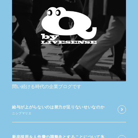
問い続ける時代の企業ブログです
給与が​上がらないのは​努力が​足りないせいなのか
ニシブマリエ
新卒採用を​人件費の​調整弁と​する​ことに​ついて​氷