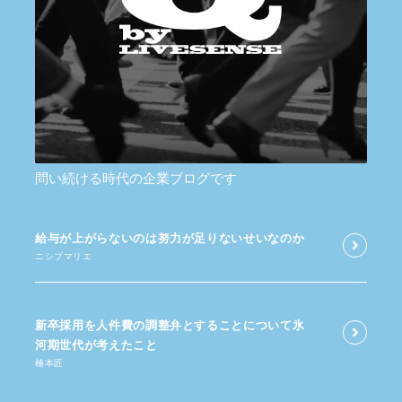
問い続ける時代の企業ブログです
給与が​上がらないのは​努力が​足りないせいなのか
ニシブマリエ
新卒採用を​人件費の​調整弁と​する​ことに​ついて​氷
河期世代が​考えた​こと
楠本匠