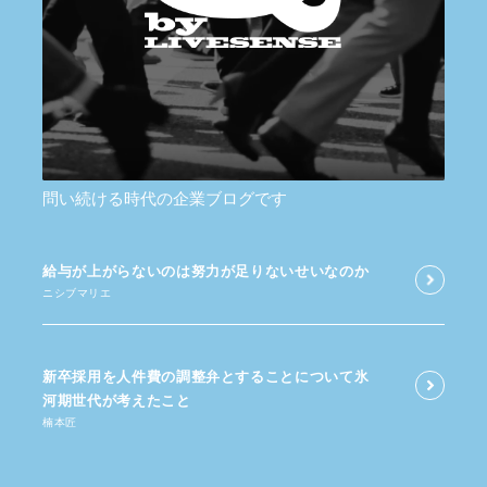
問い続ける時代の企業ブログです
給与が​上がらないのは​努力が​足りないせいなのか
ニシブマリエ
新卒採用を​人件費の​調整弁と​する​ことに​ついて​氷
河期世代が​考えた​こと
楠本匠