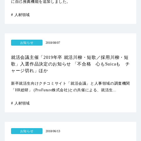
に自己推薦機能を追加しました。
人材領域
お知らせ
2018/08/07
就活会議主催「2019年卒 就活川柳・短歌／採用川柳・短
歌」入選作品決定のお知らせ 「不合格 心もSuicaも チ
ャージ切れ」ほか
新卒就活生向けクチコミサイト「就活会議」と人事領域の調査機関
「HR総研」 (ProFuture株式会社)との共催による、就活生...
人材領域
お知らせ
2018/06/13